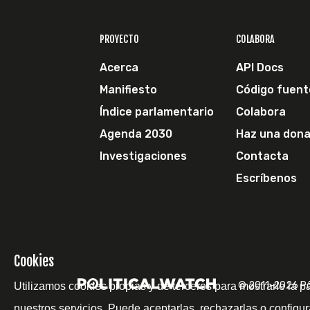
PROYECTO
COLABORA
Acerca
API Docs
Manifiesto
Código fuent
Índice parlamentario
Colabora
Agenda 2030
Haz una dona
Investigaciones
Contacta
Escríbenos
Cookies
© 2011-2026 Pol
Utilizamos cookies propias y de terceros para mostrarle la p
nuestros servicios. Puede aceptarlas, rechazarlas o configur