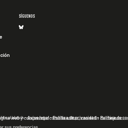
SÍGUENOS
e
ción
itical Watch -
Aviso legal
-
Política de privacidad
-
Política de co
ágina web y comprender cómo la utiliza, con el fin de mejorar
ar sus preferencias.