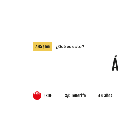
7.65
¿Qué es esto?
/ 100
Á
PSOE
S/C Tenerife
44 años