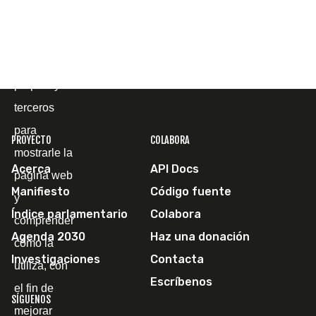
Cookies
Utilizamos
cookies
propias y de
terceros
para
PROYECTO
COLABORA
mostrarle la
Acerca
API Docs
página web
Manifiesto
Código fuente
y
Índice parlamentario
Colabora
comprender
Agenda 2030
Haz una donación
cómo la
Investigaciones
Contacta
utiliza, con
Escríbenos
el fin de
SÍGUENOS
mejorar