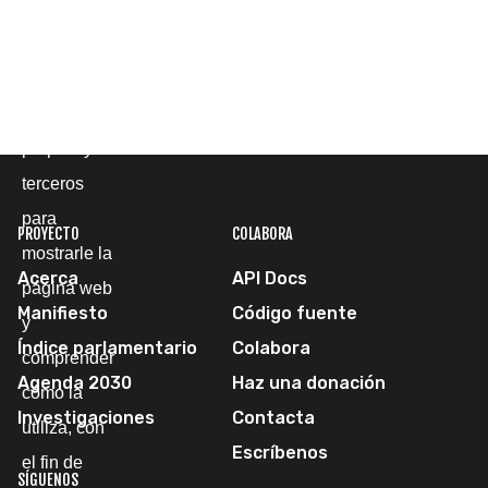
Cookies
Utilizamos
cookies
propias y de
terceros
para
PROYECTO
COLABORA
mostrarle la
Acerca
API Docs
página web
Manifiesto
Código fuente
y
Índice parlamentario
Colabora
comprender
Agenda 2030
Haz una donación
cómo la
Investigaciones
Contacta
utiliza, con
Escríbenos
el fin de
SÍGUENOS