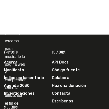
Cookies
Utilizamos
cookies
propias y de
terceros
para
PROYECTO
COLABORA
mostrarle la
Acerca
API Docs
página web
Manifiesto
Código fuente
y
Índice parlamentario
Colabora
comprender
Agenda 2030
Haz una donación
cómo la
Investigaciones
Contacta
utiliza, con
Escríbenos
el fin de
SÍGUENOS