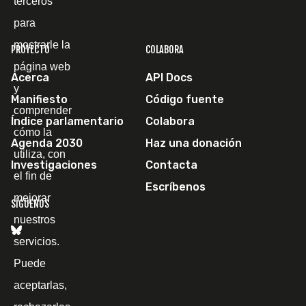
terceros
para
mostrarle la
PROYECTO
COLABORA
página web
Acerca
API Docs
y
Manifiesto
Código fuente
comprender
Índice parlamentario
Colabora
cómo la
Agenda 2030
Haz una donación
utiliza, con
Investigaciones
Contacta
el fin de
Escríbenos
mejorar
SÍGUENOS
nuestros
servicios.
Puede
aceptarlas,