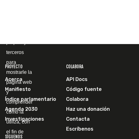
Cookies
Utilizamos
cookies
propias y de
terceros
para
PROYECTO
COLABORA
mostrarle la
Acerca
API Docs
página web
Manifiesto
Código fuente
y
Índice parlamentario
Colabora
comprender
Agenda 2030
Haz una donación
cómo la
Investigaciones
Contacta
utiliza, con
Escríbenos
el fin de
SÍGUENOS