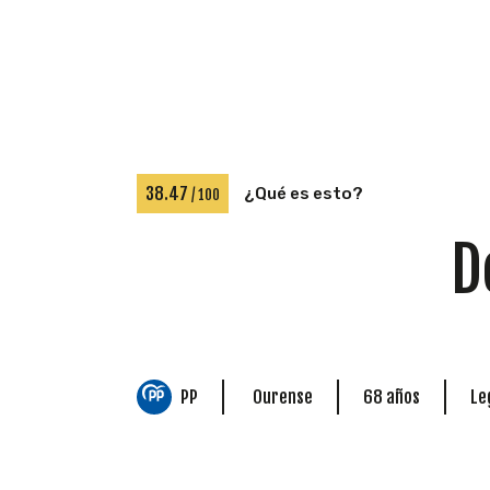
38.47
¿Qué es esto?
/ 100
D
PP
Ourense
68 años
Leg