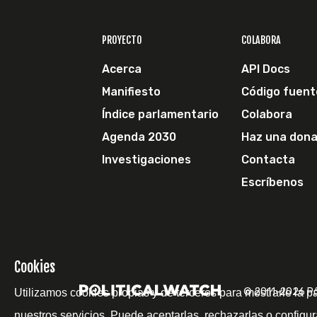
PROYECTO
COLABORA
Acerca
API Docs
Manifiesto
Código fuent
Índice parlamentario
Colabora
Agenda 2030
Haz una dona
Investigaciones
Contacta
Escríbenos
Cookies
© 2011-2026 Pol
Utilizamos cookies propias y de terceros para mostrarle la p
nuestros servicios. Puede aceptarlas, rechazarlas o configur