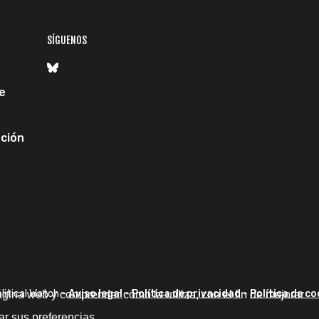
SÍGUENOS
e
ción
itical Watch -
Aviso legal
-
Política de privacidad
-
Política de co
ágina web y comprender cómo la utiliza, con el fin de mejorar
ar sus preferencias.