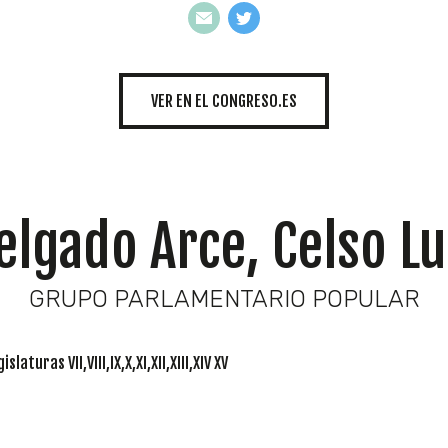
INICIATIVAS
VER EN EL CONGRESO.ES
TEMÁTICAS
elgado Arce, Celso Lu
GRUPO PARLAMENTARIO POPULAR
islaturas VII,VIII,IX,X,XI,XII,XIII,XIV XV