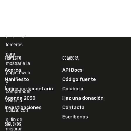
Cookies
Utilizamos
cookies
propias y de
terceros
para
PROYECTO
COLABORA
mostrarle la
Acerca
API Docs
página web
Manifiesto
Código fuente
y
Índice parlamentario
Colabora
comprender
Agenda 2030
Haz una donación
cómo la
Investigaciones
Contacta
utiliza, con
Escríbenos
el fin de
SÍGUENOS
mejorar