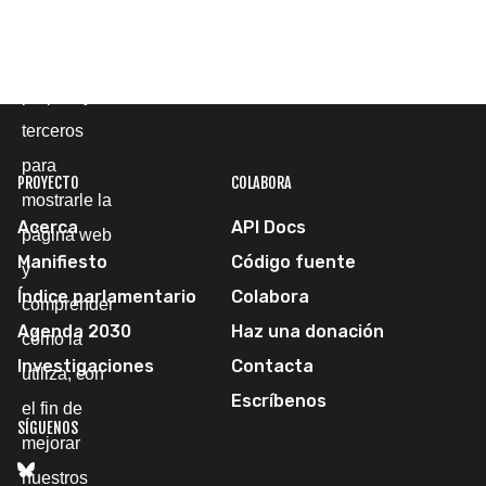
Utilizamos
cookies
propias y de
terceros
para
PROYECTO
COLABORA
mostrarle la
Acerca
API Docs
página web
Manifiesto
Código fuente
y
Índice parlamentario
Colabora
comprender
Agenda 2030
Haz una donación
cómo la
Investigaciones
Contacta
utiliza, con
Escríbenos
el fin de
SÍGUENOS
mejorar
nuestros