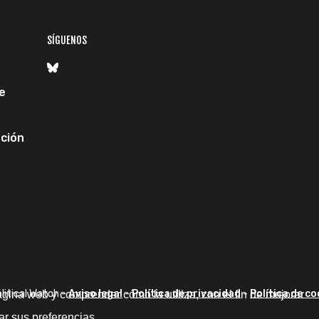
SÍGUENOS
e
ción
itical Watch -
Aviso legal
-
Política de privacidad
-
Política de co
ágina web y comprender cómo la utiliza, con el fin de mejorar
ar sus preferencias.