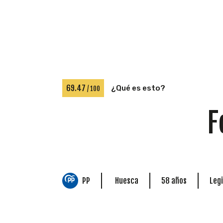
69.47
¿Qué es esto?
/ 100
F
PP
Huesca
58 años
Legi