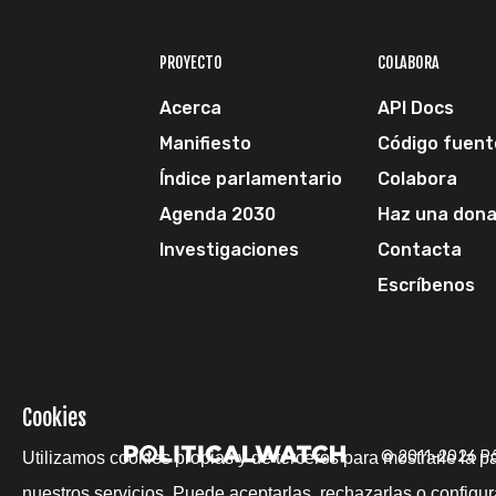
PROYECTO
COLABORA
Acerca
API Docs
Manifiesto
Código fuent
Índice parlamentario
Colabora
Agenda 2030
Haz una dona
Investigaciones
Contacta
Escríbenos
Cookies
© 2011-2026 Pol
Utilizamos cookies propias y de terceros para mostrarle la p
nuestros servicios. Puede aceptarlas, rechazarlas o configur