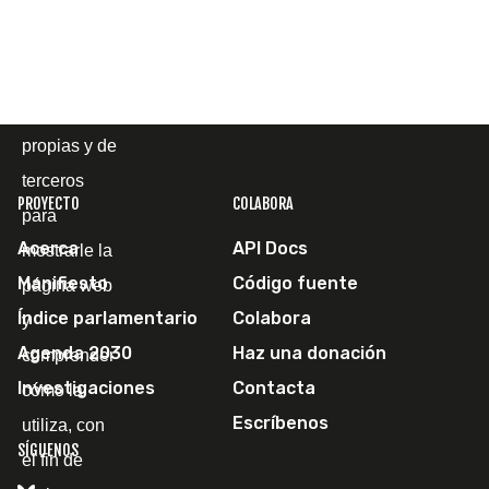
Cookies
Utilizamos
cookies
propias y de
terceros
PROYECTO
COLABORA
para
Acerca
API Docs
mostrarle la
Manifiesto
Código fuente
página web
Índice parlamentario
Colabora
y
Agenda 2030
Haz una donación
comprender
Investigaciones
Contacta
cómo la
Escríbenos
utiliza, con
SÍGUENOS
el fin de