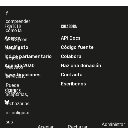
página web
y
comprender
PROYECTO
COLABORA
cómo la
Acerca
API Docs
utiliza, con
Manifiesto
Código fuente
el fin de
Índice parlamentario
Colabora
mejorar
Agenda 2030
Haz una donación
nuestros
Investigaciones
Contacta
servicios.
Escríbenos
Puede
SÍGUENOS
aceptarlas,
rechazarlas
o configurar
sus
Administrar
Aceptar
Rechazar