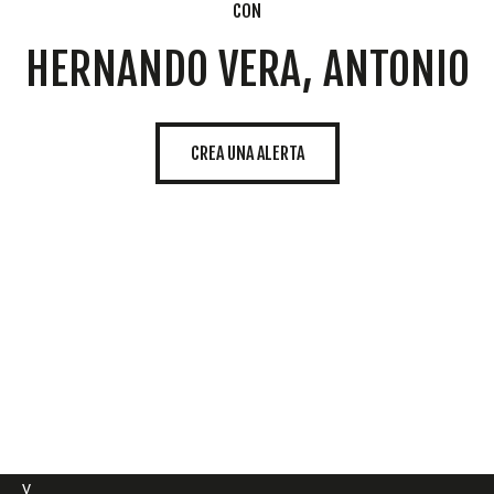
CON
HERNANDO VERA, ANTONIO
CREA UNA ALERTA
Cookies
Utilizamos
cookies
propias y de
terceros
para
mostrarle la
página web
y