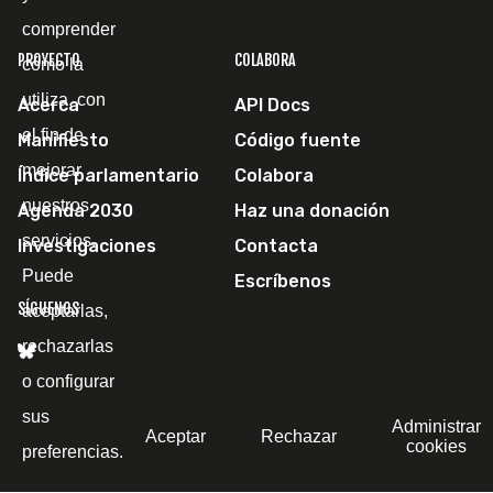
comprender
PROYECTO
COLABORA
cómo la
utiliza, con
Acerca
API Docs
el fin de
Manifiesto
Código fuente
mejorar
Índice parlamentario
Colabora
nuestros
Agenda 2030
Haz una donación
servicios.
Investigaciones
Contacta
Puede
Escríbenos
SÍGUENOS
aceptarlas,
rechazarlas
o configurar
sus
Administrar
Aceptar
Rechazar
cookies
preferencias.