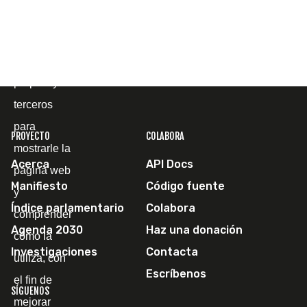
Cookies
Utilizamos
cookies
propias y de
terceros
para
PROYECTO
COLABORA
mostrarle la
Acerca
API Docs
página web
Manifiesto
Código fuente
y
Índice parlamentario
Colabora
comprender
Agenda 2030
Haz una donación
cómo la
Investigaciones
Contacta
utiliza, con
Escríbenos
el fin de
SÍGUENOS
mejorar