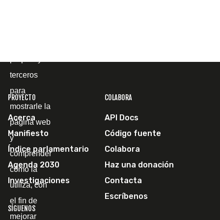
Cookies
Utilizamos
cookies
propias y de
terceros
para
PROYECTO
COLABORA
mostrarle la
Acerca
API Docs
página web
Manifiesto
Código fuente
y
Índice parlamentario
Colabora
comprender
Agenda 2030
Haz una donación
cómo la
Investigaciones
Contacta
utiliza, con
Escríbenos
el fin de
SÍGUENOS
mejorar