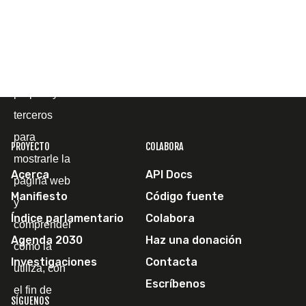
Cookies
Utilizamos
cookies
propias y de
terceros
para
PROYECTO
COLABORA
mostrarle la
Acerca
API Docs
página web
Manifiesto
Código fuente
y
Índice parlamentario
Colabora
comprender
Agenda 2030
Haz una donación
cómo la
Investigaciones
Contacta
utiliza, con
Escríbenos
el fin de
SÍGUENOS