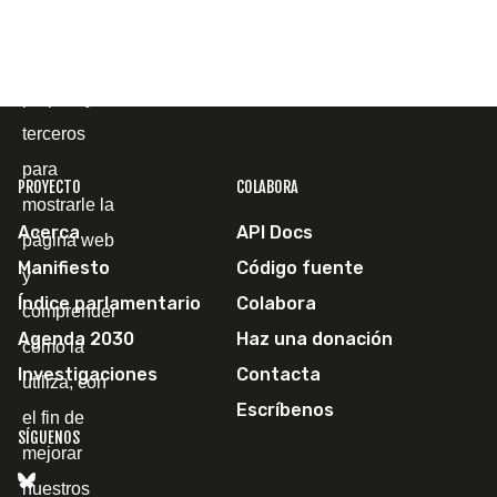
Utilizamos
cookies
propias y de
terceros
para
PROYECTO
COLABORA
mostrarle la
Acerca
API Docs
página web
Manifiesto
Código fuente
y
Índice parlamentario
Colabora
comprender
Agenda 2030
Haz una donación
cómo la
Investigaciones
Contacta
utiliza, con
Escríbenos
el fin de
SÍGUENOS
mejorar
nuestros