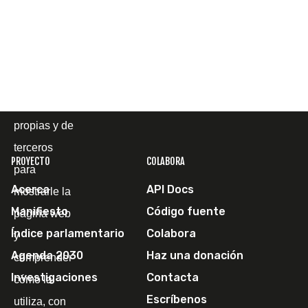
Cookies
Utilizamos
cookies
propias y de
terceros
PROYECTO
COLABORA
para
Acerca
API Docs
mostrarle la
Manifiesto
Código fuente
página web
Índice parlamentario
Colabora
y
Agenda 2030
Haz una donación
comprender
Investigaciones
Contacta
cómo la
Escríbenos
utiliza, con