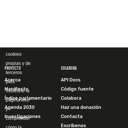
Cookies
Utilizamos
cookies
propias y de
PROYECTO
COLABORA
terceros
Acerca
API Docs
para
Manifiesto
Código fuente
mostrarle la
Índice parlamentario
Colabora
página web
Agenda 2030
Haz una donación
y
Investigaciones
Contacta
comprender
Escríbenos
cómo la