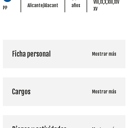
VIII,IX,X,XIII,XIV
Alicante/Alacant
años
PP
XV
Ficha personal
Mostrar más
Cargos
Mostrar más