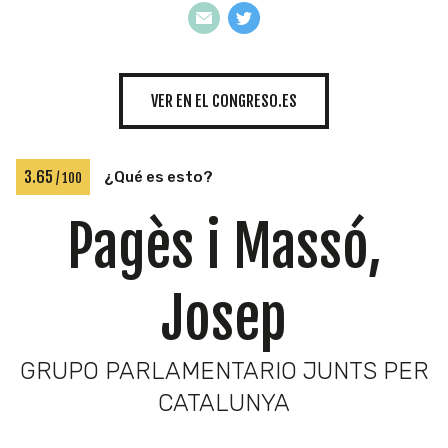
INICIATIVAS
VER EN EL CONGRESO.ES
TEMÁTICAS
3.65
¿Qué es esto?
/ 100
Pagès i Massó,
Josep
GRUPO PARLAMENTARIO JUNTS PER
CATALUNYA