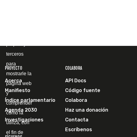
Cookies
Utilizamos
cookies
propias y de
terceros
para
PROYECTO
COLABORA
mostrarle la
Acerca
API Docs
página web
Manifiesto
Código fuente
y
Índice parlamentario
Colabora
comprender
Agenda 2030
Haz una donación
cómo la
Investigaciones
Contacta
utiliza, con
Escríbenos
el fin de