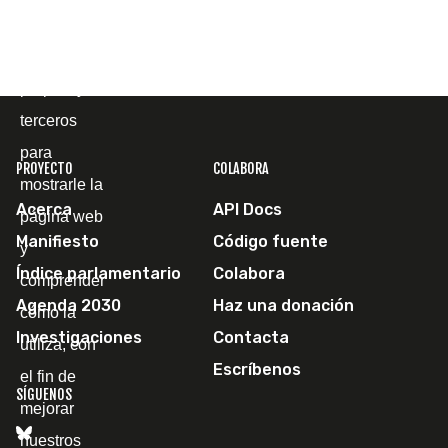
Utilizamos
cookies
propias y de
terceros
para
PROYECTO
COLABORA
mostrarle la
Acerca
API Docs
página web
Manifiesto
Código fuente
y
Índice parlamentario
Colabora
comprender
Agenda 2030
Haz una donación
cómo la
Investigaciones
Contacta
utiliza, con
Escríbenos
el fin de
SÍGUENOS
mejorar
nuestros