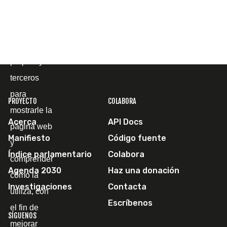
Cookies
Utilizamos
cookies
propias y de
terceros
para
PROYECTO
COLABORA
mostrarle la
Acerca
API Docs
página web
Manifiesto
Código fuente
y
Índice parlamentario
Colabora
comprender
Agenda 2030
Haz una donación
cómo la
Investigaciones
Contacta
utiliza, con
Escríbenos
el fin de
SÍGUENOS
mejorar