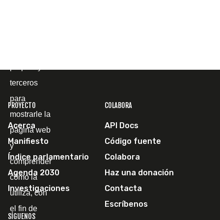
Cookies
Utilizamos
cookies
propias y de
terceros
para
PROYECTO
COLABORA
mostrarle la
Acerca
API Docs
página web
Manifiesto
Código fuente
y
Índice parlamentario
Colabora
comprender
Agenda 2030
Haz una donación
cómo la
Investigaciones
Contacta
utiliza, con
Escríbenos
el fin de
SÍGUENOS