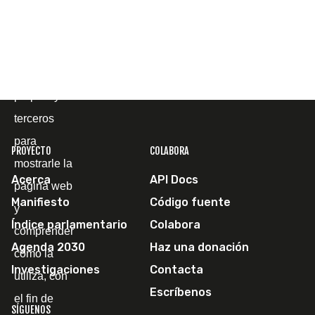
Cookies
Utilizamos
cookies
propias y de
terceros
para
PROYECTO
COLABORA
mostrarle la
Acerca
API Docs
página web
Manifiesto
Código fuente
y
Índice parlamentario
Colabora
comprender
Agenda 2030
Haz una donación
cómo la
Investigaciones
Contacta
utiliza, con
Escríbenos
el fin de
SÍGUENOS