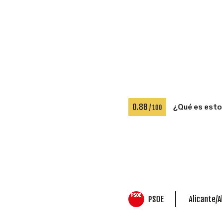
0.88
¿Qué es est
/ 100
PSOE
Alicante/