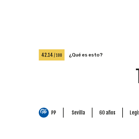
42.14
¿Qué es esto?
/ 100
PP
Sevilla
60 años
Legis