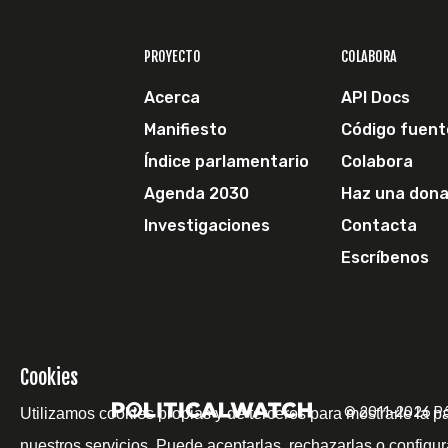
PROYECTO
COLABORA
Acerca
API Docs
Manifiesto
Código fuent
Índice parlamentario
Colabora
Agenda 2030
Haz una dona
Investigaciones
Contacta
Escríbenos
Cookies
© 2011-2026 Pol
Utilizamos cookies propias y de terceros para mostrarle la p
nuestros servicios. Puede aceptarlas, rechazarlas o configur