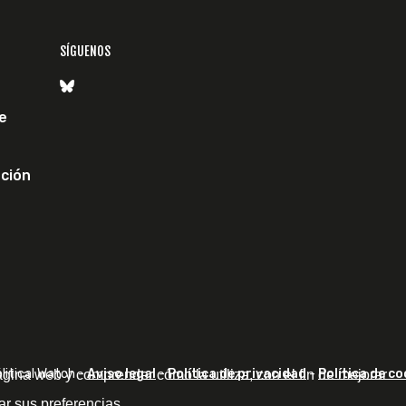
SÍGUENOS
e
ción
itical Watch -
Aviso legal
-
Política de privacidad
-
Política de co
ágina web y comprender cómo la utiliza, con el fin de mejorar
ar sus preferencias.