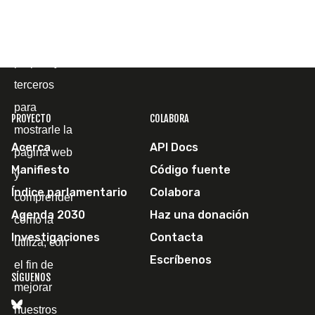
Utilizamos
cookies
propias y de
terceros
para
PROYECTO
COLABORA
mostrarle la
Acerca
API Docs
página web
Manifiesto
Código fuente
y
Índice parlamentario
Colabora
comprender
Agenda 2030
Haz una donación
cómo la
Investigaciones
Contacta
utiliza, con
Escríbenos
el fin de
SÍGUENOS
mejorar
nuestros