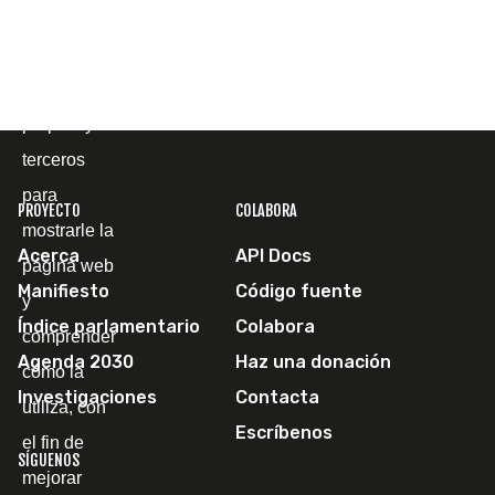
Cookies
Utilizamos
cookies
propias y de
terceros
para
PROYECTO
COLABORA
mostrarle la
Acerca
API Docs
página web
Manifiesto
Código fuente
y
Índice parlamentario
Colabora
comprender
Agenda 2030
Haz una donación
cómo la
Investigaciones
Contacta
utiliza, con
Escríbenos
el fin de
SÍGUENOS
mejorar