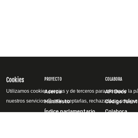
Cookies
PROYECTO
COLABORA
Utilizamos cookies propias y de terceros para mostrarle la p
Acerca
API Docs
nuestros servicios. Puede aceptarlas, rechazarlas o configur
Manifiesto
Código fuent
Índice parlamentario
Colabora
Agenda 2030
Haz una dona
Investigaciones
Contacta