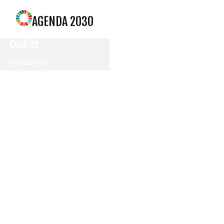
AGENDA 2030
Cookies
Utilizamos
cookies
propias y de
terceros
para
mostrarle la
página web
y
comprender
cómo la
utiliza, con