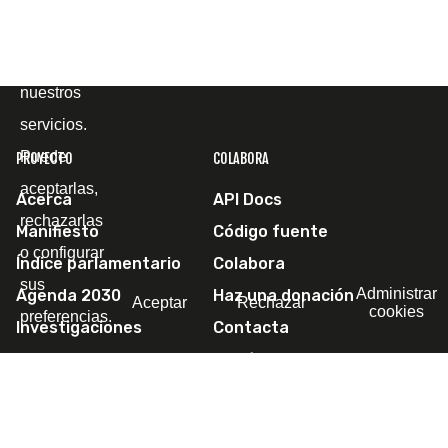
el fin de
mejorar
nuestros
servicios.
Puede
PROYECTO
COLABORA
aceptarlas,
Acerca
API Docs
rechazarlas
Manifiesto
Código fuente
o configurar
Índice parlamentario
Colabora
sus
Administrar
Agenda 2030
Haz una donación
Aceptar
Rechazar
cookies
preferencias.
Investigaciones
Contacta
Escríbenos
SÍGUENOS