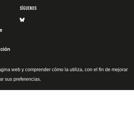
SÍGUENOS
e
ción
ágina web y comprender cómo la utiliza, con el fin de mejorar
ar sus preferencias.
itical Watch -
Aviso legal
-
Política de privacidad
-
Política de co