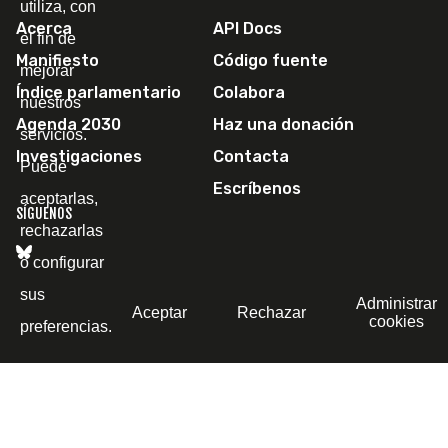
utiliza, con
Acerca
API Docs
el fin de
Manifiesto
Código fuente
mejorar
Índice parlamentario
Colabora
nuestros
Agenda 2030
Haz una donación
servicios.
Investigaciones
Contacta
Puede
Escríbenos
aceptarlas,
SÍGUENOS
rechazarlas
o configurar
sus
Administrar
Aceptar
Rechazar
cookies
preferencias.