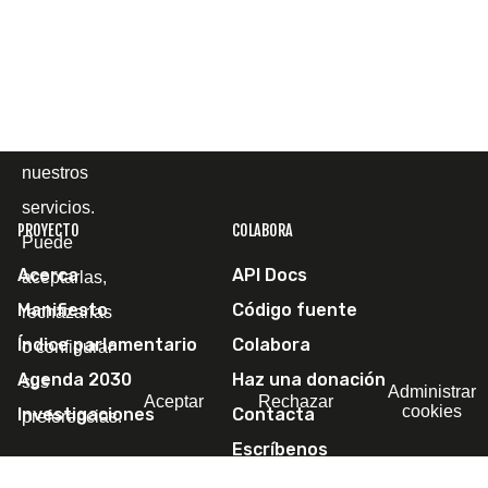
cómo la
utiliza, con
el fin de
mejorar
nuestros
servicios.
PROYECTO
COLABORA
Puede
Acerca
API Docs
aceptarlas,
Manifiesto
Código fuente
rechazarlas
Índice parlamentario
Colabora
o configurar
Agenda 2030
Haz una donación
sus
Administrar
Aceptar
Rechazar
cookies
Investigaciones
Contacta
preferencias.
Escríbenos
SÍGUENOS