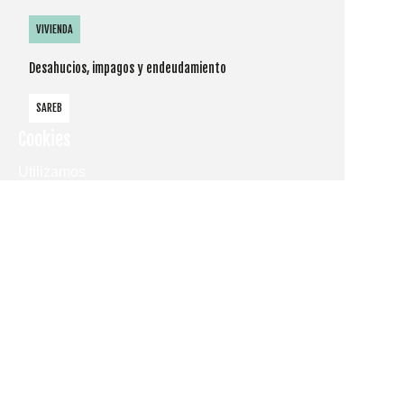
VIVIENDA
Desahucios, impagos y endeudamiento
SAREB
Cookies
Utilizamos
cookies
propias y de
terceros
para
mostrarle la
página web
y
comprender