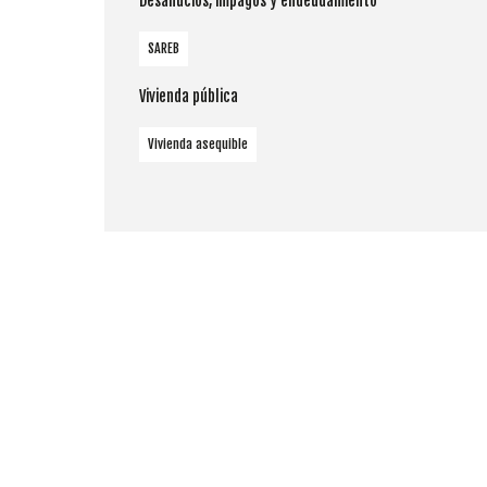
Desahucios, impagos y endeudamiento
SAREB
Vivienda pública
Vivienda asequible