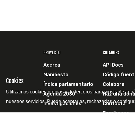
PROYECTO
COLABORA
Acerca
API Docs
Manifiesto
Código fuent
Cookies
Índice parlamentario
Colabora
Utilizamos cookies propias y de terceros para mostrarle la p
Agenda 2030
Haz una dona
nuestros servicios. Puede aceptarlas, rechazarlas o configur
Investigaciones
Contacta
Escríbenos