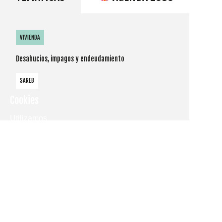
VIVIENDA
Desahucios, impagos y endeudamiento
SAREB
Cookies
Utilizamos
cookies
propias y de
terceros
para
mostrarle la
página web