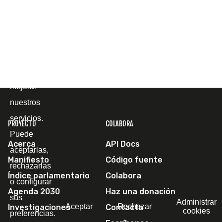
y
comprender
cómo la
utiliza, con
el fin de
mejorar
nuestros
servicios.
PROYECTO
COLABORA
Puede
Acerca
API Docs
aceptarlas,
Manifiesto
Código fuente
rechazarlas
Índice parlamentario
Colabora
o configurar
Agenda 2030
Haz una donación
sus
Administrar
Aceptar
Rechazar
Investigaciones
Contacta
cookies
preferencias.