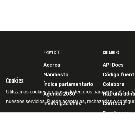
PROYECTO
COLABORA
Acerca
API Docs
Manifiesto
Código fuent
Cookies
Índice parlamentario
Colabora
Utilizamos cookies propias y de terceros para mostrarle la p
Agenda 2030
Haz una dona
nuestros servicios. Puede aceptarlas, rechazarlas o configur
Investigaciones
Contacta
Escríbenos