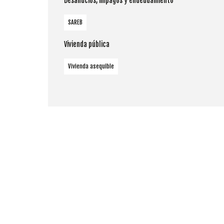
Desahucios, impagos y endeudamiento
SAREB
Vivienda pública
Vivienda asequible