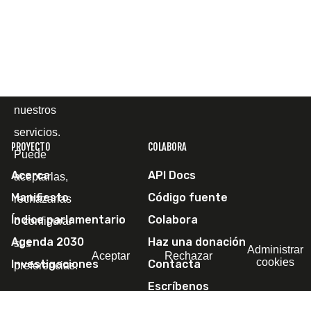
cómo la
utiliza, con
el fin de
mejorar
nuestros
servicios.
PROYECTO
COLABORA
Puede
Acerca
API Docs
aceptarlas,
Manifiesto
Código fuente
rechazarlas
Índice parlamentario
Colabora
o configurar
Agenda 2030
Haz una donación
sus
Administrar
Aceptar
Rechazar
cookies
Investigaciones
Contacta
preferencias.
Escríbenos
SÍGUENOS