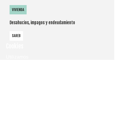
VIVIENDA
Desahucios, impagos y endeudamiento
SAREB
Cookies
Utilizamos
cookies
propias y de
terceros
para
mostrarle la
página web
y
comprender