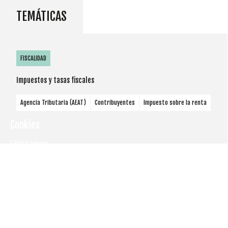
TEMÁTICAS
FISCALIDAD
Impuestos y tasas fiscales
Agencia Tributaria (AEAT)
Contribuyentes
Impuesto sobre la renta
Cookies
Utilizamos
cookies
propias y de
terceros
para
mostrarle la