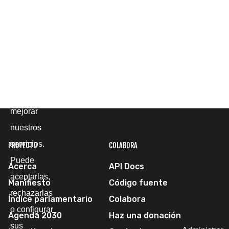
página web
y
comprender
cómo la
utiliza, con
el fin de
mejorar
nuestros
servicios.
PROYECTO
COLABORA
Puede
Acerca
API Docs
aceptarlas,
Manifiesto
Código fuente
rechazarlas
Índice parlamentario
Colabora
o configurar
Agenda 2030
Haz una donación
sus