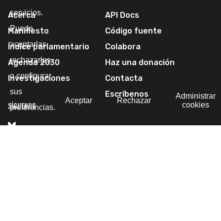
servicios.
Acerca
API Docs
Puede
Manifiesto
Código fuente
aceptarlas,
Índice parlamentario
Colabora
rechazarlas
Agenda 2030
Haz una donación
o configurar
Investigaciones
Contacta
sus
Escríbenos
Administrar
Aceptar
Rechazar
cookies
SÍGUENOS
preferencias.