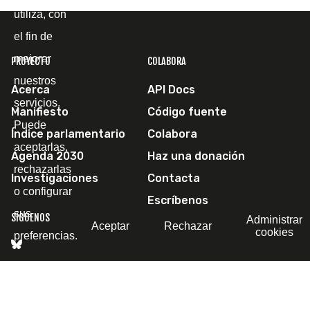
utiliza, con
el fin de
mejorar
PROYECTO
COLABORA
nuestros
Acerca
API Docs
servicios.
Manifiesto
Código fuente
Puede
Índice parlamentario
Colabora
aceptarlas,
Agenda 2030
Haz una donación
rechazarlas
Investigaciones
Contacta
o configurar
Escríbenos
sus
SÍGUENOS
Administrar
Aceptar
Rechazar
cookies
preferencias.