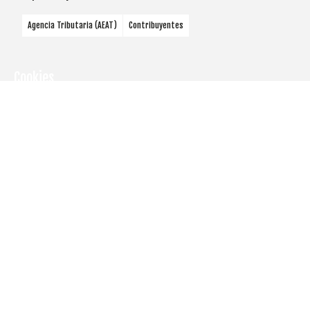
Agencia Tributaria (AEAT)
Contribuyentes
Cookies
Utilizamos
cookies
propias y de
terceros
para
mostrarle la
página web
y
comprender
cómo la