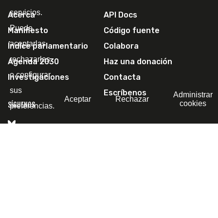
servicios.
Acerca
API Docs
Puede
Manifiesto
Código fuente
aceptarlas,
Índice parlamentario
Colabora
rechazarlas
Agenda 2030
Haz una donación
o configurar
Investigaciones
Contacta
sus
Escríbenos
Administrar
Aceptar
Rechazar
cookies
SÍGUENOS
preferencias.