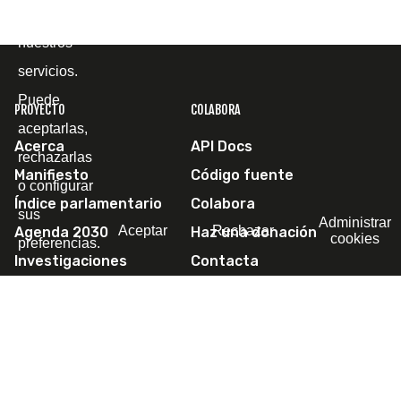
mejorar
nuestros
servicios.
Puede
PROYECTO
COLABORA
aceptarlas,
Acerca
API Docs
rechazarlas
Manifiesto
Código fuente
o configurar
Índice parlamentario
Colabora
sus
Administrar
Aceptar
Rechazar
Agenda 2030
Haz una donación
cookies
preferencias.
Investigaciones
Contacta
Escríbenos
SÍGUENOS