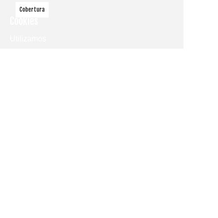
Cobertura
Cookies
Utilizamos
cookies
propias y de
terceros
para
mostrarle la
página web
y
comprender
cómo la
utiliza, con
el fin de