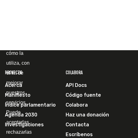
para
mostrarle la
página web
y
comprender
cómo la
utiliza, con
PROYECTO
COLABORA
el fin de
mejorar
Acerca
API Docs
nuestros
Manifiesto
Código fuente
servicios.
Índice parlamentario
Colabora
Puede
Agenda 2030
Haz una donación
aceptarlas,
Investigaciones
Contacta
rechazarlas
Escríbenos