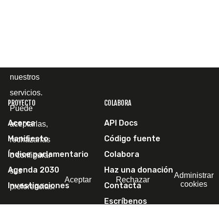
cómo la
utiliza, con
el fin de
mejorar
nuestros
servicios.
PROYECTO
COLABORA
Puede
Acerca
API Docs
aceptarlas,
Manifiesto
Código fuente
rechazarlas
Índice parlamentario
Colabora
o configurar
Agenda 2030
Haz una donación
sus
Administrar
Aceptar
Rechazar
cookies
Investigaciones
Contacta
preferencias.
Escríbenos
SÍGUENOS