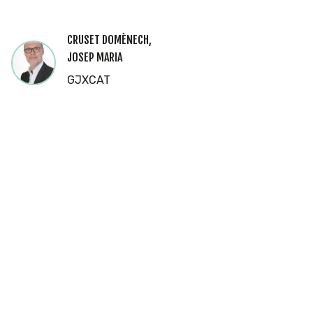
CRUSET DOMÈNECH,
JOSEP MARIA
GJXCAT
Cookies
Utilizamos
cookies
propias y de
terceros
para
mostrarle la
página web
y
comprender