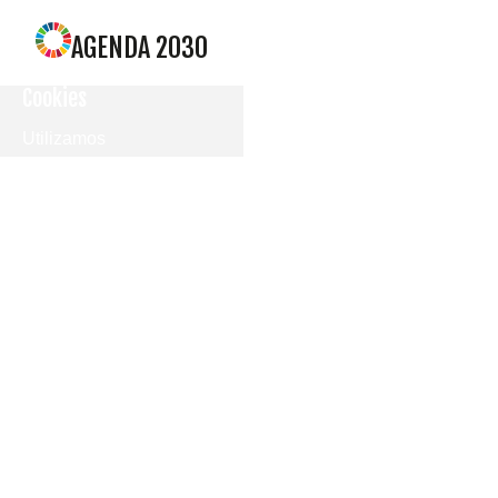
AGENDA 2030
Cookies
Utilizamos
cookies
propias y de
terceros
para
mostrarle la
página web
y
comprender
cómo la
utiliza, con