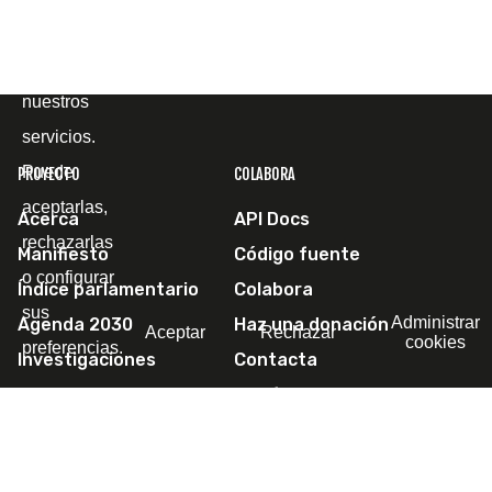
el fin de
mejorar
nuestros
servicios.
Puede
PROYECTO
COLABORA
aceptarlas,
Acerca
API Docs
rechazarlas
Manifiesto
Código fuente
o configurar
Índice parlamentario
Colabora
sus
Administrar
Agenda 2030
Haz una donación
Aceptar
Rechazar
cookies
preferencias.
Investigaciones
Contacta
Escríbenos
SÍGUENOS