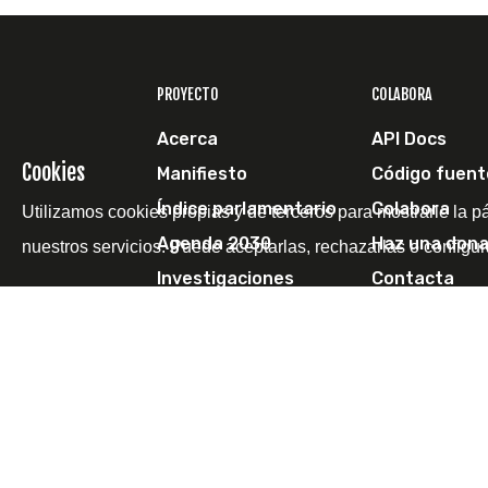
PROYECTO
COLABORA
Acerca
API Docs
Cookies
Manifiesto
Código fuent
Índice parlamentario
Colabora
Utilizamos cookies propias y de terceros para mostrarle la p
Agenda 2030
Haz una dona
nuestros servicios. Puede aceptarlas, rechazarlas o configur
Investigaciones
Contacta
Escríbenos
© 2011-2026 Pol