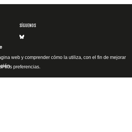
SÍGUENOS
e
ágina web y comprender cómo la utiliza, con el fin de mejorar
ción
ar sus preferencias.
itical Watch -
Aviso legal
-
Política de privacidad
-
Política de co