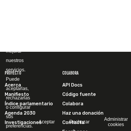
y
comprender
cómo la
utiliza, con
el fin de
mejorar
nuestros
servicios.
PROYECTO
COLABORA
Puede
Acerca
API Docs
aceptarlas,
Manifiesto
Código fuente
rechazarlas
Índice parlamentario
Colabora
o configurar
Agenda 2030
Haz una donación
sus
Administrar
Aceptar
Rechazar
Investigaciones
Contacta
cookies
preferencias.