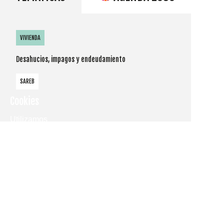
VIVIENDA
Desahucios, impagos y endeudamiento
SAREB
Cookies
Utilizamos
cookies
propias y de
terceros
para
mostrarle la
página web