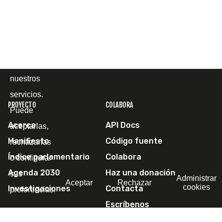
cómo la
utiliza, con
el fin de
mejorar
nuestros
servicios.
PROYECTO
COLABORA
Puede
Acerca
API Docs
aceptarlas,
Manifiesto
Código fuente
rechazarlas
Índice parlamentario
Colabora
o configurar
Agenda 2030
Haz una donación
sus
Administrar
Aceptar
Rechazar
cookies
Investigaciones
Contacta
preferencias.
Escríbenos
SÍGUENOS