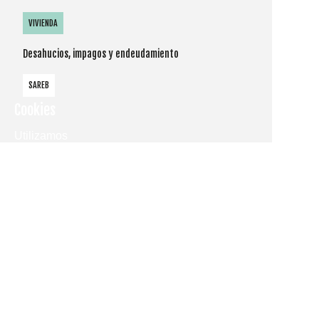
VIVIENDA
Desahucios, impagos y endeudamiento
SAREB
Cookies
Utilizamos
cookies
propias y de
terceros
para
mostrarle la
página web
y
comprender