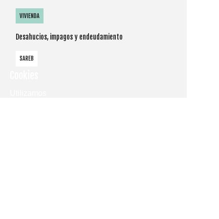
VIVIENDA
Desahucios, impagos y endeudamiento
SAREB
Cookies
Utilizamos
cookies
propias y de
terceros
para
mostrarle la
página web
y
comprender