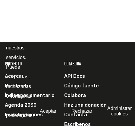
cómo la
utiliza, con
el fin de
mejorar
nuestros
servicios.
PROYECTO
COLABORA
Puede
Acerca
API Docs
aceptarlas,
Manifiesto
Código fuente
rechazarlas
Índice parlamentario
Colabora
o configurar
Agenda 2030
Haz una donación
sus
Administrar
Aceptar
Rechazar
cookies
Investigaciones
Contacta
preferencias.
Escríbenos
SÍGUENOS