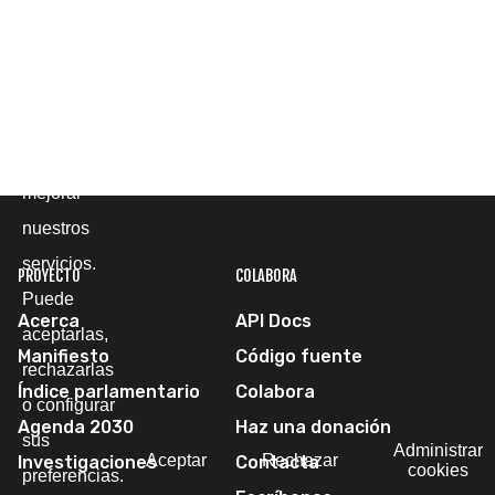
y
comprender
cómo la
utiliza, con
el fin de
mejorar
nuestros
servicios.
PROYECTO
COLABORA
Puede
Acerca
API Docs
aceptarlas,
Manifiesto
Código fuente
rechazarlas
Índice parlamentario
Colabora
o configurar
Agenda 2030
Haz una donación
sus
Administrar
Aceptar
Rechazar
Investigaciones
Contacta
cookies
preferencias.