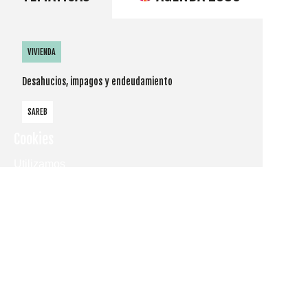
VIVIENDA
Desahucios, impagos y endeudamiento
SAREB
Cookies
Utilizamos
cookies
propias y de
terceros
para
mostrarle la
página web